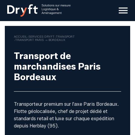
Skip
to
content
ACCUEIL
SERVICES DRYFT
TRANSPORT
TRANSPORT PARIS → BORDEAUX
Transport de
marchandises Paris
Bordeaux
Transporteur premium sur l'axe Paris Bordeaux.
Flotte géolocalisée, chef de projet dédié et
standards retail et luxe sur chaque expédition
depuis Herblay (95).