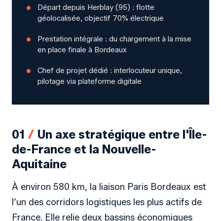
Départ depuis Herblay (95) : flotte
géolocalisée, objectif 70% électrique
Prestation intégrale : du chargement à la mise
en place finale à Bordeaux
Chef de projet dédié : interlocuteur unique,
pilotage via plateforme digitale
01
/
Un axe stratégique entre l'Île-
de-France et la Nouvelle-
Aquitaine
À environ 580 km, la liaison Paris Bordeaux est
l’un des corridors logistiques les plus actifs de
France. Elle relie deux bassins économiques